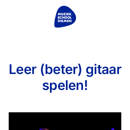
Ga
naar
inhoud
Leer (beter) gitaar
spelen!