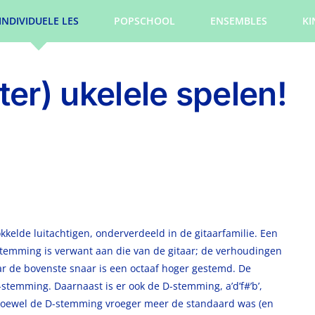
INDIVIDUELE LES
POPSCHOOL
ENSEMBLES
KI
ter) ukelele spelen!
kelde luitachtigen, onderverdeeld in de gitaarfamilie. Een
stemming is verwant aan die van de gitaar; de verhoudingen
aar de bovenste snaar is een octaaf hoger gestemd. De
-stemming. Daarnaast is er ook de D-stemming, a’d’f#’b’,
 Hoewel de D-stemming vroeger meer de standaard was (en