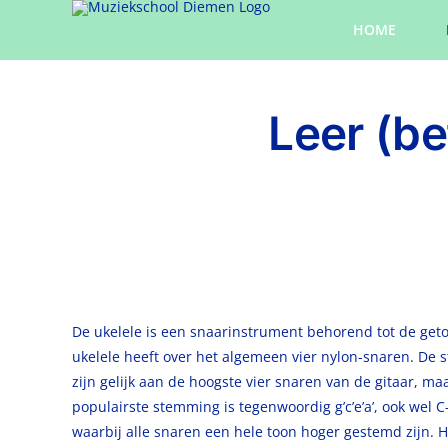
Ga
HOME
naar
inhoud
Leer (be
De ukelele is een snaarinstrument behorend tot de getok
ukelele heeft over het algemeen vier nylon-snaren. De 
zijn gelijk aan de hoogste vier snaren van de gitaar, m
populairste stemming is tegenwoordig g’c’e’a’, ook wel C
waarbij alle snaren een hele toon hoger gestemd zijn.