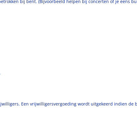
etrokken bij bent. (Bijvoorbeeld helpen bij concerten of je eens b
?
willigers. Een vrijwilligersvergoeding wordt uitgekeerd indien de 