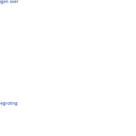
uigen over
begroting