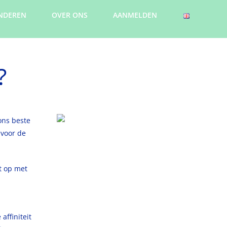
NDEREN
OVER ONS
AANMELDEN
?
ons beste
 voor de
t op met
affiniteit