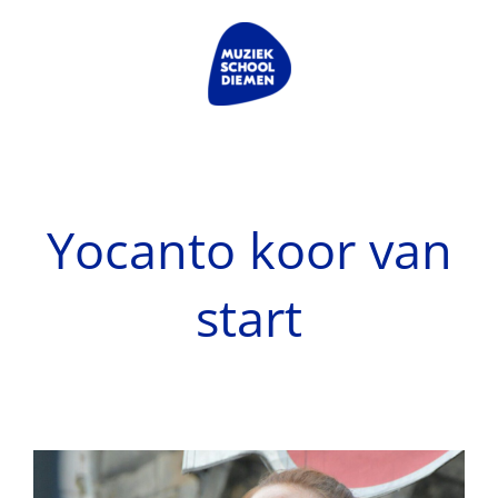
Ga
naar
inhoud
Yocanto koor van
start