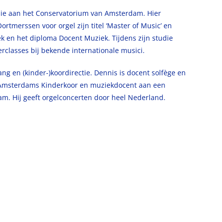
udie aan het Conservatorium van Amsterdam. Hier
ortmerssen voor orgel zijn titel ‘Master of Music’ en
k en het diploma Docent Muziek. Tijdens zijn studie
erclasses bij bekende internationale musici.
ang en (kinder-)koordirectie. Dennis is docent solfège en
 Amsterdams Kinderkoor en muziekdocent aan een
m. Hij geeft orgelconcerten door heel Nederland.